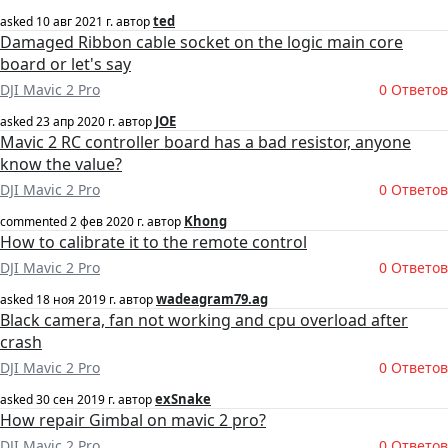
ted
asked
10 авг 2021 г.
автор
Damaged Ribbon cable socket on the logic main core
board or let's say
DJI Mavic 2 Pro
0 Ответов
JOE
asked
23 апр 2020 г.
автор
Mavic 2 RC controller board has a bad resistor, anyone
know the value?
DJI Mavic 2 Pro
0 Ответов
Khong
commented
2 фев 2020 г.
автор
How to calibrate it to the remote control
DJI Mavic 2 Pro
0 Ответов
wadeagram79.ag
asked
18 ноя 2019 г.
автор
Black camera, fan not working and cpu overload after
crash
DJI Mavic 2 Pro
0 Ответов
exSnake
asked
30 сен 2019 г.
автор
How repair Gimbal on mavic 2 pro?
DJI Mavic 2 Pro
0 Ответов