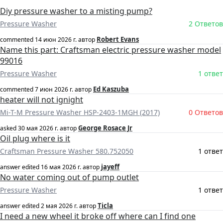
Diy pressure washer to a misting pump?
Pressure Washer
2 Ответов
Robert Evans
commented
14 июн 2026 г.
автор
Name this part: Craftsman electric pressure washer model
99016
Pressure Washer
1 ответ
Ed Kaszuba
commented
7 июн 2026 г.
автор
heater will not ignight
Mi-T-M Pressure Washer HSP-2403-1MGH (2017)
0 Ответов
George Rosace Jr
asked
30 мая 2026 г.
автор
Oil plug where is it
Craftsman Pressure Washer 580.752050
1 ответ
jayeff
answer edited
16 мая 2026 г.
автор
No water coming out of pump outlet
Pressure Washer
1 ответ
Ticla
answer edited
2 мая 2026 г.
автор
I need a new wheel it broke off where can I find one