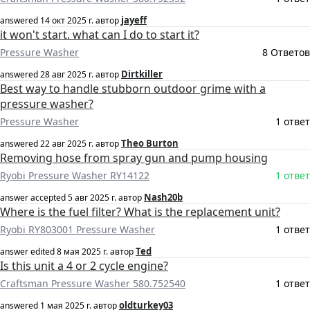
jayeff
answered
14 окт 2025 г.
автор
it won't start. what can I do to start it?
Pressure Washer
8 Ответов
Dirtkiller
answered
28 авг 2025 г.
автор
Best way to handle stubborn outdoor grime with a
pressure washer?
Pressure Washer
1 ответ
Theo Burton
answered
22 авг 2025 г.
автор
Removing hose from spray gun and pump housing
Ryobi Pressure Washer RY14122
1 ответ
Nash20b
answer accepted
5 авг 2025 г.
автор
Where is the fuel filter? What is the replacement unit?
Ryobi RY803001 Pressure Washer
1 ответ
Ted
answer edited
8 мая 2025 г.
автор
Is this unit a 4 or 2 cycle engine?
Craftsman Pressure Washer 580.752540
1 ответ
oldturkey03
answered
1 мая 2025 г.
автор