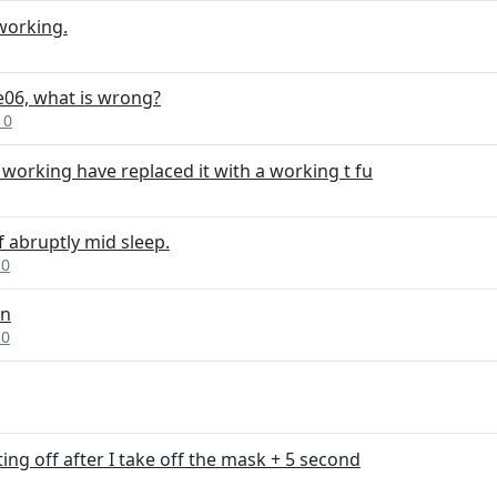
working.
06, what is wrong?
10
working have replaced it with a working t fu
f abruptly mid sleep.
10
On
10
ng off after I take off the mask + 5 second