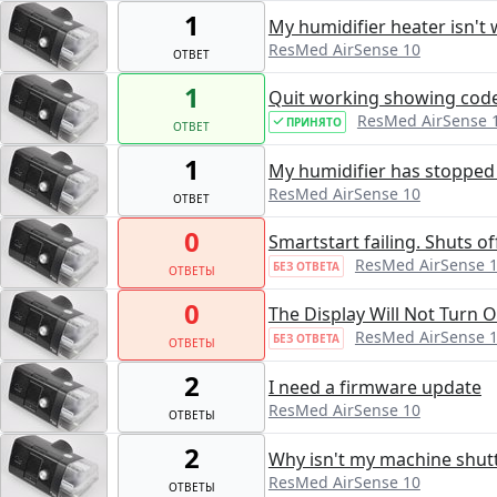
1
My humidifier heater isn't 
ResMed AirSense 10
ОТВЕТ
1
Quit working showing code
ResMed AirSense 
ПРИНЯТО
ОТВЕТ
1
My humidifier has stopped 
ResMed AirSense 10
ОТВЕТ
0
Smartstart failing. Shuts of
ResMed AirSense 
БЕЗ ОТВЕТА
ОТВЕТЫ
0
The Display Will Not Turn 
ResMed AirSense 
БЕЗ ОТВЕТА
ОТВЕТЫ
2
I need a firmware update
ResMed AirSense 10
ОТВЕТЫ
2
Why isn't my machine shutti
ResMed AirSense 10
ОТВЕТЫ