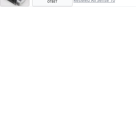
ResMed AirSense 10
ОТВЕТ