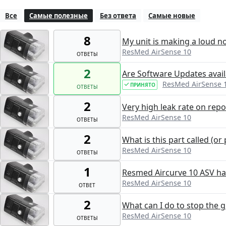
Все
Самые полезные
Без ответа
Самые новые
8
My unit is making a loud n
ResMed AirSense 10
ОТВЕТЫ
2
Are Software Updates avail
ResMed AirSense 
ПРИНЯТО
ОТВЕТЫ
2
Very high leak rate on repo
ResMed AirSense 10
ОТВЕТЫ
2
What is this part called (o
ResMed AirSense 10
ОТВЕТЫ
1
Resmed Aircurve 10 ASV ha
ResMed AirSense 10
ОТВЕТ
2
What can I do to stop the 
ResMed AirSense 10
ОТВЕТЫ