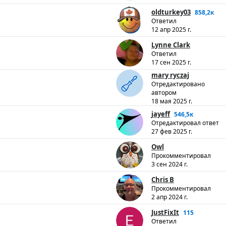
oldturkey03
858,2к
Ответил
12 апр 2025 г.
Lynne Clark
Ответил
17 сен 2025 г.
mary ryczaj
Отредактировано
автором
18 мая 2025 г.
jayeff
546,5к
Отредактировал ответ
27 фев 2025 г.
Owl
Прокомментировал
3 сен 2024 г.
Chris B
Прокомментировал
2 апр 2024 г.
JustFixIt
115
Ответил