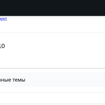
аунт
10
зные темы