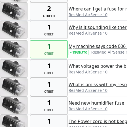
2
Where can I get a fuse for
ResMed AirSense 10
ОТВЕТЫ
1
Why is it sounding like ther
ResMed AirSense 10
ОТВЕТ
1
My machine says code 006 
ResMed AirSense 
ПРИНЯТО
ОТВЕТ
1
What voltages power the 
ResMed AirSense 10
ОТВЕТ
1
What is amiss with my res
ResMed AirSense 10
ОТВЕТ
1
Need new humidifier fuse
ResMed AirSense 10
ОТВЕТ
1
The Power cord is not keepi