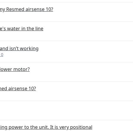
 my Resmed airsense 10?
e's water in the line
and isn’t working
10
blower motor?
med airsense 10?
ng power to the unit. It is very positional