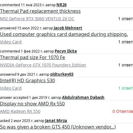
NR26
commented
11 янв 2023 г.
автор
Thermal Pad replacement thickness
MSI GeForce RTX 3060 VENTUS 2X OC
1 ответ
Jacob Mehnert
answered
15 июл 2022 г.
автор
Used computer graphics card damaged during shipping.
Video Card
1 ответ
Pecyn Ekita
commented
1 фев 2022 г.
автор
Thermal pad size For 1070 Fe
NVIDIA GeForce GTX 1070 Founders Edition
1 ответ
oldturkey03
answered
9 дек 2021 г.
автор
Intel(R) HD Graphics 530
Video Card
1 ответ
Abdulrahman Dabash
answer accepted
1 дек 2019 г.
автор
Display no show AMD Rx 550
AMD Radeon RX 550
0 Ответов
Janat Mirza
asked
2 июл 2025 г.
автор
So was given a broken GTS 450 (Unknown vendor...)