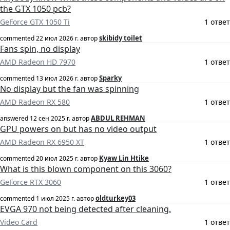
the GTX 1050 pcb?
GeForce GTX 1050 Ti
1 ответ
skibidy toilet
commented
22 июл 2026 г.
автор
Fans spin, no display
AMD Radeon HD 7970
1 ответ
Sparky
commented
13 июл 2026 г.
автор
No display but the fan was spinning
AMD Radeon RX 580
1 ответ
ABDUL REHMAN
answered
12 сен 2025 г.
автор
GPU powers on but has no video output
AMD Radeon RX 6950 XT
1 ответ
Kyaw Lin Htike
commented
20 июл 2025 г.
автор
What is this blown component on this 3060?
GeForce RTX 3060
1 ответ
oldturkey03
commented
1 июл 2025 г.
автор
EVGA 970 not being detected after cleaning.
Video Card
1 ответ