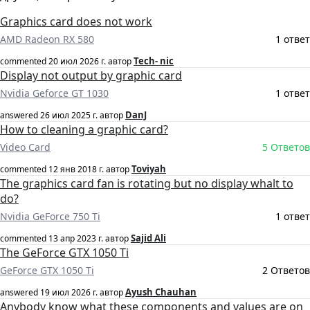
Graphics card does not work
AMD Radeon RX 580
1 ответ
Tech- nic
commented
20 июл 2026 г.
автор
Display not output by graphic card
Nvidia Geforce GT 1030
1 ответ
DanJ
answered
26 июл 2025 г.
автор
How to cleaning a graphic card?
Video Card
5 Ответов
Toviyah
commented
12 янв 2018 г.
автор
The graphics card fan is rotating but no display whalt to
do?
Nvidia GeForce 750 Ti
1 ответ
Sajid Ali
commented
13 апр 2023 г.
автор
The GeForce GTX 1050 Ti
GeForce GTX 1050 Ti
2 Ответов
Ayush Chauhan
answered
19 июл 2026 г.
автор
Anybody know what these components and values are on