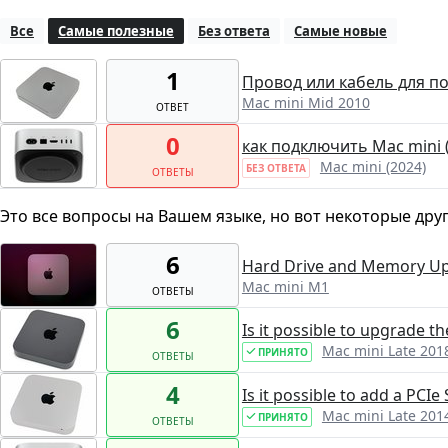
Все
Самые полезные
Без ответа
Самые новые
1
Провод или кабель для под
Mac mini Mid 2010
ОТВЕТ
0
как подключить Mac mini (
Mac mini (2024)
БЕЗ ОТВЕТА
ОТВЕТЫ
Это все вопросы на Вашем языке, но вот некоторые дру
6
Hard Drive and Memory U
Mac mini M1
ОТВЕТЫ
6
Is it possible to upgrade t
Mac mini Late 201
ПРИНЯТО
ОТВЕТЫ
4
Is it possible to add a PCIe
Mac mini Late 201
ПРИНЯТО
ОТВЕТЫ