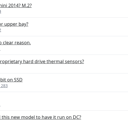
ini 2014? M.2?
4
 or upper bay?
2
o clear reason.
1
roprietary hard drive thermal sensors?
abit on SSD
1283
1
d this new model to have it run on DC?