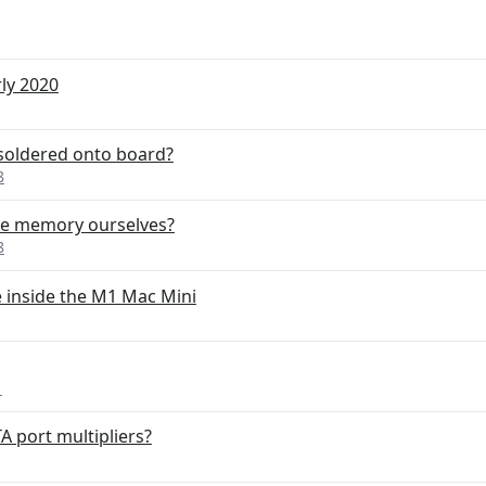
ly 2020
 soldered onto board?
8
the memory ourselves?
8
 inside the M1 Mac Mini
1
 port multipliers?