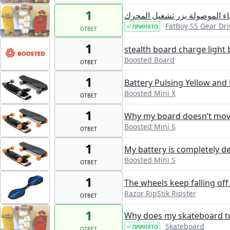
1
اء الموصولة بزر تشغيل المحرك
FatBoy SS Gear Dri
ПРИНЯТО
ОТВЕТ
1
stealth board charge light 
Boosted Board
ОТВЕТ
1
Battery Pulsing Yellow and
Boosted Mini X
ОТВЕТ
1
Why my board doesn’t move
Boosted Mini S
ОТВЕТ
1
My battery is completely d
Boosted Mini S
ОТВЕТ
1
The wheels keep falling off
Razor RipStik Ripster
ОТВЕТ
1
Why does my skateboard tur
Skateboard
ПРИНЯТО
ОТВЕТ