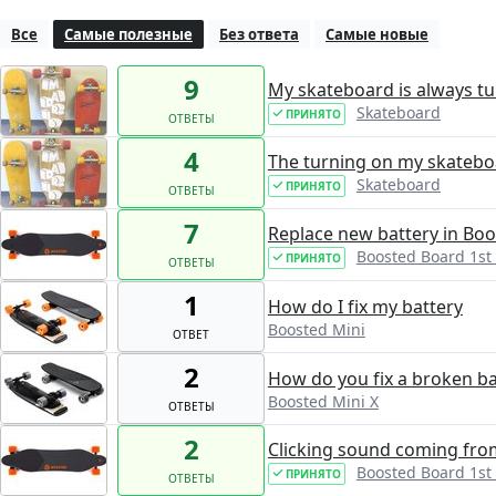
Все
Самые полезные
Без ответа
Самые новые
9
My skateboard is always turn
Skateboard
ПРИНЯТО
ОТВЕТЫ
4
The turning on my skatebo
Skateboard
ПРИНЯТО
ОТВЕТЫ
7
Replace new battery in Bo
Boosted Board 1st
ПРИНЯТО
ОТВЕТЫ
1
How do I fix my battery
Boosted Mini
ОТВЕТ
2
How do you fix a broken ba
Boosted Mini X
ОТВЕТЫ
2
Clicking sound coming fro
Boosted Board 1st
ПРИНЯТО
ОТВЕТЫ