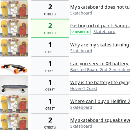
2
My skateboard does not turn
Skateboard
ОТВЕТЫ
2
Getting rid of paint: Sandp
Skateboard
ПРИНЯТО
ОТВЕТЫ
1
Why are my skates turning
Skateboard
ОТВЕТ
1
Can you service XR battery
Boosted Board 2nd Generatio
ОТВЕТ
1
Why is the battery life dyin
Hover-1 Coast
ОТВЕТ
1
Where can I buy a Hellfire 
Skateboard
ОТВЕТ
2
My skateboard squeaks ever
Skateboard
ОТВЕТЫ