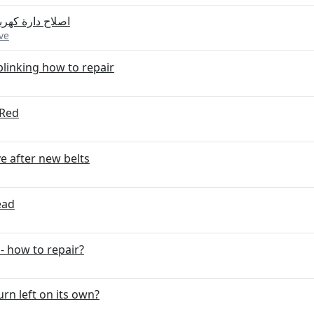
اصلاح دارة كهرب
ve
blinking how to repair
 Red
 after new belts
ead
 - how to repair?
n left on its own?