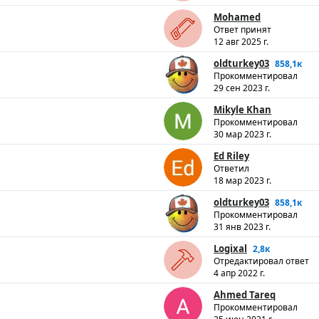
Mohamed
Ответ принят
12 авг 2025 г.
oldturkey03
858,1к
Прокомментировал
29 сен 2023 г.
Mikyle Khan
Прокомментировал
30 мар 2023 г.
Ed Riley
Ответил
18 мар 2023 г.
oldturkey03
858,1к
Прокомментировал
31 янв 2023 г.
Logixal
2,8к
Отредактировал ответ
4 апр 2022 г.
Ahmed Tareq
Прокомментировал