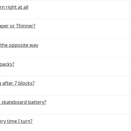
 right at all
aper or Thinner?
 the opposite way
 packs?
n
g after 7 blocks?
2 skateboard battery?
y time I turn?