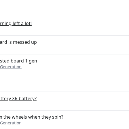
ing left a lot!
ard is messed up
osted board 1 gen
 Generation
ttery XR battery?
m the wheels when they spin?
 Generation