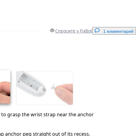
Спросите у FixBot
1 комментарий
Добавить комментарий
Отмена
Оставить комментарий
 to grasp the wrist strap near the anchor
rap anchor peg straight out of its recess.