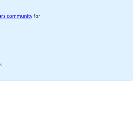
Отмена
Оставить комментарий
rs community
for
.