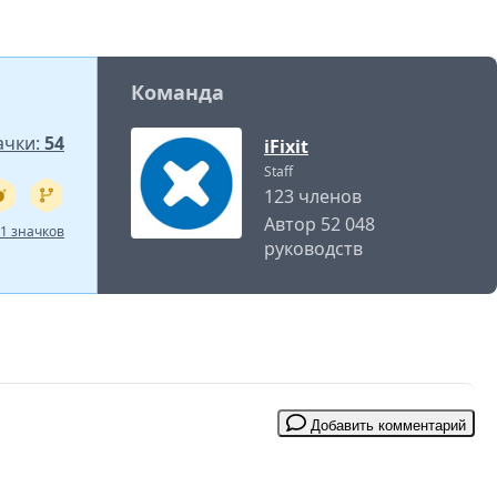
Команда
ачки:
54
iFixit
Staff
123 членов
Автор 52 048
1 значков
руководств
Добавить комментарий