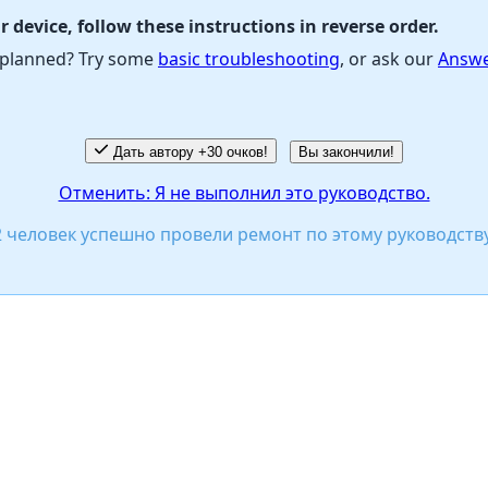
 device, follow these instructions in reverse order.
s planned? Try some
basic troubleshooting
, or ask our
Answe
Дать автору +30 очков!
Вы закончили!
Отменить: Я не выполнил это руководство.
2 человек успешно провели ремонт по этому руководству