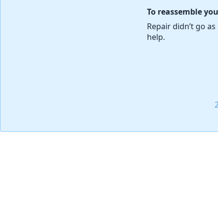
To reassemble your
Repair didn’t go a
help.