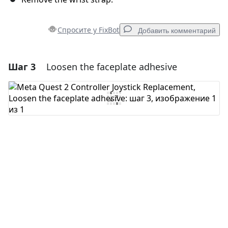
Спросите у FixBot
Добавить комментарий
Шаг 3
Loosen the faceplate adhesive
Добавить комментарий
Добавить комментарий
Отмена
Оставить комментарий