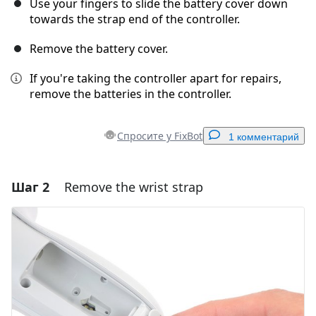
Use your fingers to slide the battery cover down
towards the strap end of the controller.
Remove the battery cover.
If you're taking the controller apart for repairs,
remove the batteries in the controller.
Спросите у FixBot
1 комментарий
Шаг 2
Remove the wrist strap
Добавить комментарий
Добавить комментарий
Отмена
Оставить комментарий