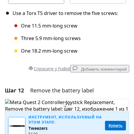
Use a Torx T5 driver to remove the five screws:
One 11.5 mm‑long screw
Three 5.9 mm‑long screws
One 18.2 mm‑long screw
Спросите у FixBot
Добавить комментарий
Шаг 12
Remove the battery label
Добавить комментарий
Добавить комментарий
ИНСТРУМЕНТ, ИСПОЛЬЗУЕМЫЙ НА
ЭТОМ ЭТАПЕ:
Купить
Tweezers
Отмена
Оставить комментарий
$4.99