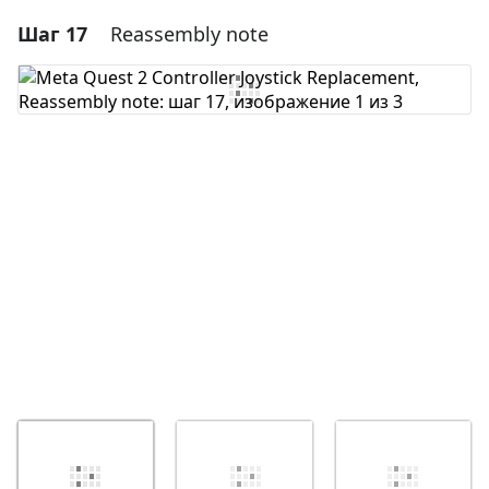
Шаг 17
Reassembly note
Добавить комментарий
Добавить комментарий
Отмена
Оставить комментарий