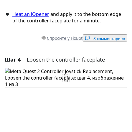
Heat an iOpener
and apply it to the bottom edge
of the controller faceplate for a minute.
Спросите у FixBot
3 комментариев
Шаг 4
Loosen the controller faceplate
Добавить комментарий
Добавить комментарий
Отмена
Оставить комментарий