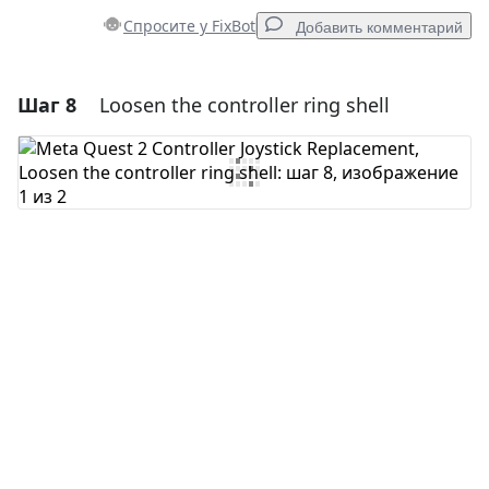
Спросите у FixBot
Добавить комментарий
Шаг 8
Loosen the controller ring shell
Добавить комментарий
Добавить комментарий
Отмена
Оставить комментарий