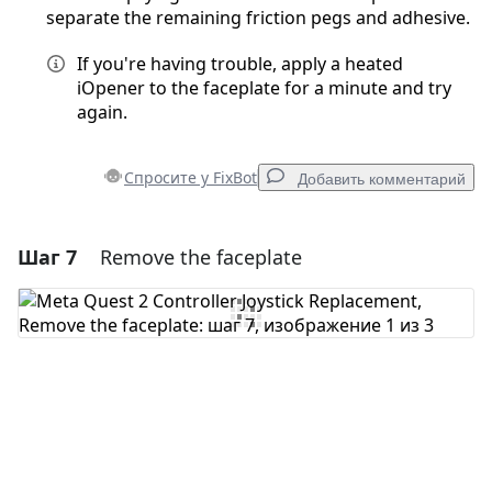
separate the remaining friction pegs and adhesive.
If you're having trouble, apply a heated
iOpener to the faceplate for a minute and try
again.
Спросите у FixBot
Добавить комментарий
Шаг 7
Remove the faceplate
Добавить комментарий
Добавить комментарий
Отмена
Оставить комментарий