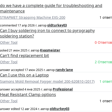
do we have a complete guide for troubleshooting and
maintenance
STRAPMET Strapping Machine EXS-200
1 ответ
oldturkey03
commented
17 апр 2026 г.
автор
Can I buy soldering iron to connect to pyrography
soldering station?
Other Tool
0 Ответов
Kvasmeister
asked
21 июн 2025 г.
автор
Can’t find replacement bit
Other Tool
2 Ответов
randy lane
answer accepted
17 июн 2025 г.
автор
Can I use this on a Laptop
Siamons Mold Removal Fogger model 200-620810 (2017)
1 ответ
Professional
answer accepted
4 янв 2025 г.
автор
Heat Resistant Clamp options
Other Tool
1 ответ
oldturkey03
answer edited
12 авг 2024 г.
автор