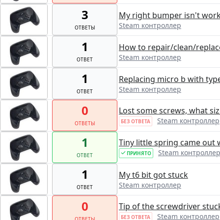
3
My right bumper isn't wor
Steam контроллер
ОТВЕТЫ
1
How to repair/clean/replace
Steam контроллер
ОТВЕТ
1
Replacing micro b with typ
Steam контроллер
ОТВЕТ
0
Lost some screws, what siz
Steam контроллер
БЕЗ ОТВЕТА
ОТВЕТЫ
1
Tiny little spring came ou
Steam контролле
ПРИНЯТО
ОТВЕТ
1
My t6 bit got stuck
Steam контроллер
ОТВЕТ
0
Tip of the screwdriver stuc
Steam контроллер
БЕЗ ОТВЕТА
ОТВЕТЫ