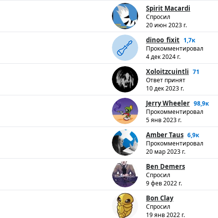
Spirit Macardi
Спросил
20 июн 2023 г.
dinoo_fixit
1,7к
Прокомментировал
4 дек 2024 г.
Xoloitzcuintli
71
Ответ принят
10 дек 2023 г.
Jerry Wheeler
98,9к
Прокомментировал
5 янв 2023 г.
Amber Taus
6,9к
Прокомментировал
20 мар 2023 г.
Ben Demers
Спросил
9 фев 2022 г.
Bon Clay
Спросил
19 янв 2022 г.