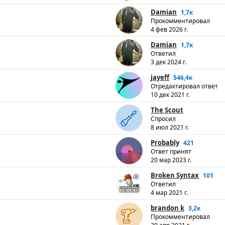
Damian
1,7к
Прокомментировал
4 фев 2026 г.
Damian
1,7к
Ответил
3 дек 2024 г.
jayeff
546,4к
Отредактировал ответ
10 дек 2021 г.
The Scout
Спросил
8 июл 2021 г.
Probably
421
Ответ принят
20 мар 2023 г.
Broken Syntax
101
Ответил
4 мар 2021 г.
brandon k
3,2к
Прокомментировал