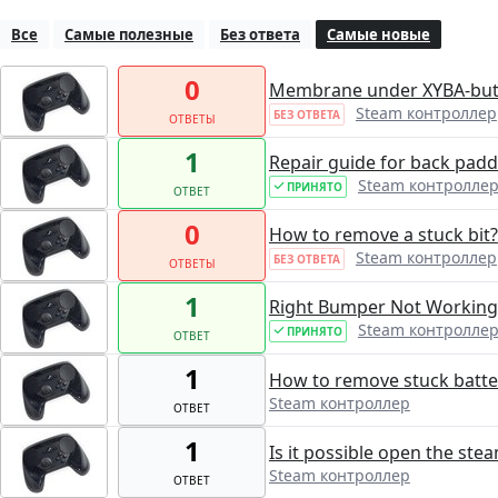
Все
Самые полезные
Без ответа
Самые новые
0
Membrane under XYBA-but
Steam контроллер
БЕЗ ОТВЕТА
ОТВЕТЫ
1
Repair guide for back padd
Steam контролле
ПРИНЯТО
ОТВЕТ
0
How to remove a stuck bit?
Steam контроллер
БЕЗ ОТВЕТА
ОТВЕТЫ
1
Right Bumper Not Working 
Steam контролле
ПРИНЯТО
ОТВЕТ
1
How to remove stuck batte
Steam контроллер
ОТВЕТ
1
Is it possible open the ste
Steam контроллер
ОТВЕТ