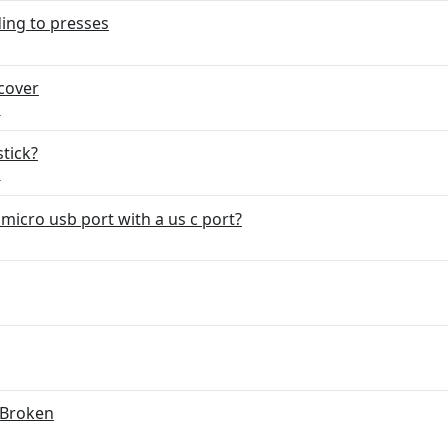
ing to presses
 cover
р
tick?
р
e micro usb port with a us c port?
 Broken