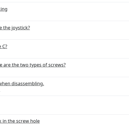
king
 the joystick?
e C?
e are the two types of screws?
t when disassembling.
р
k in the screw hole