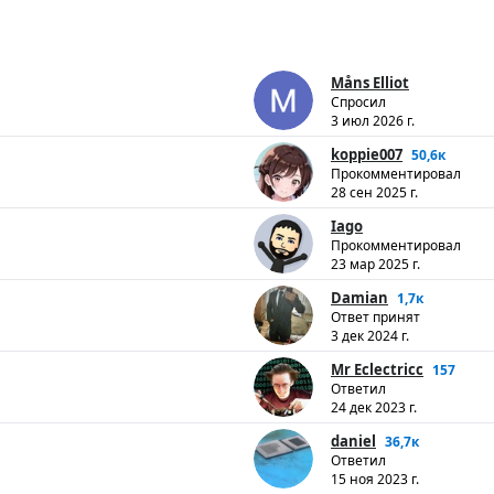
Måns Elliot
Спросил
3 июл 2026 г.
koppie007
50,6к
Прокомментировал
28 сен 2025 г.
Iago
Прокомментировал
23 мар 2025 г.
Damian
1,7к
Ответ принят
3 дек 2024 г.
Mr Eclectricc
157
Ответил
24 дек 2023 г.
daniel
36,7к
Ответил
15 ноя 2023 г.