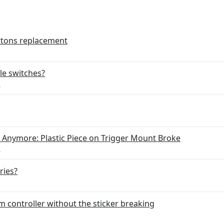
tons replacement
le switches?
р
Anymore: Plastic Piece on Trigger Mount Broke
р
ries?
am controller without the sticker breaking