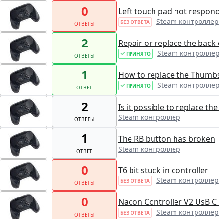
0
Left touch pad not respond
Steam контроллер
БЕЗ ОТВЕТА
ОТВЕТЫ
2
Repair or replace the back
Steam контролле
ПРИНЯТО
ОТВЕТЫ
1
How to replace the Thumbs
Steam контролле
ПРИНЯТО
ОТВЕТ
2
Is it possible to replace th
Steam контроллер
ОТВЕТЫ
1
The RB button has broken
Steam контроллер
ОТВЕТ
0
T6 bit stuck in controller
Steam контроллер
БЕЗ ОТВЕТА
ОТВЕТЫ
0
Nacon Controller V2 UsB C
Steam контроллер
БЕЗ ОТВЕТА
ОТВЕТЫ