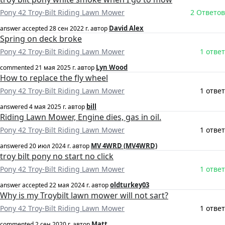
Pony 42 Troy-Bilt Riding Lawn Mower
2 Ответов
David Alex
answer accepted
28 сен 2022 г.
автор
Spring on deck broke
Pony 42 Troy-Bilt Riding Lawn Mower
1 ответ
Lyn Wood
commented
21 мая 2025 г.
автор
How to replace the fly wheel
Pony 42 Troy-Bilt Riding Lawn Mower
1 ответ
bill
answered
4 мая 2025 г.
автор
Riding Lawn Mower, Engine dies, gas in oil.
Pony 42 Troy-Bilt Riding Lawn Mower
1 ответ
MV 4WRD (MV4WRD)
answered
20 июл 2024 г.
автор
troy bilt pony no start no click
Pony 42 Troy-Bilt Riding Lawn Mower
1 ответ
oldturkey03
answer accepted
22 мая 2024 г.
автор
Why is my Troybilt lawn mower will not sart?
Pony 42 Troy-Bilt Riding Lawn Mower
1 ответ
Matt
commented
2 сен 2020 г.
автор