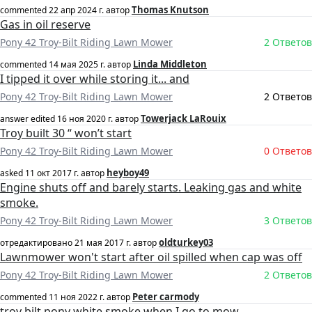
Thomas Knutson
commented
22 апр 2024 г.
автор
Gas in oil reserve
Pony 42 Troy-Bilt Riding Lawn Mower
2 Ответов
Linda Middleton
commented
14 мая 2025 г.
автор
I tipped it over while storing it... and
Pony 42 Troy-Bilt Riding Lawn Mower
2 Ответов
Towerjack LaRouix
answer edited
16 ноя 2020 г.
автор
Troy built 30 “ won’t start
Pony 42 Troy-Bilt Riding Lawn Mower
0 Ответов
heyboy49
asked
11 окт 2017 г.
автор
Engine shuts off and barely starts. Leaking gas and white
smoke.
Pony 42 Troy-Bilt Riding Lawn Mower
3 Ответов
oldturkey03
отредактировано
21 мая 2017 г.
автор
Lawnmower won't start after oil spilled when cap was off
Pony 42 Troy-Bilt Riding Lawn Mower
2 Ответов
Peter carmody
commented
11 ноя 2022 г.
автор
troy bilt pony white smoke when I go to mow