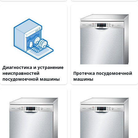
Диагностика и устранение
неисправностей
Протечка посудомоечной
посудомоечной машины
машины