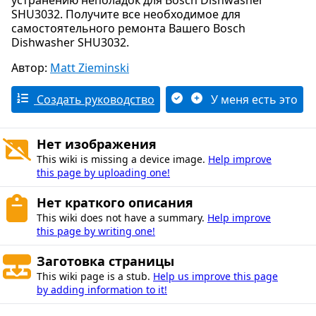
устранению неполадок для Bosch Dishwasher
SHU3032. Получите все необходимое для
самостоятельного ремонта Вашего Bosch
Dishwasher SHU3032.
Автор:
Matt Zieminski
Создать руководство
У меня есть это
Нет изображения
This wiki is missing a device image.
Help improve
this page by uploading one!
Нет краткого описания
This wiki does not have a summary.
Help improve
this page by writing one!
Заготовка страницы
This wiki page is a stub.
Help us improve this page
by adding information to it!