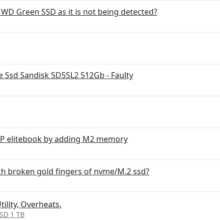
e WD Green SSD as it is not being detected?
 Ssd Sandisk SD5SL2 512Gb - Faulty
P elitebook by adding M2 memory
h broken gold fingers of nvme/M.2 ssd?
ility, Overheats.
SD 1 TB