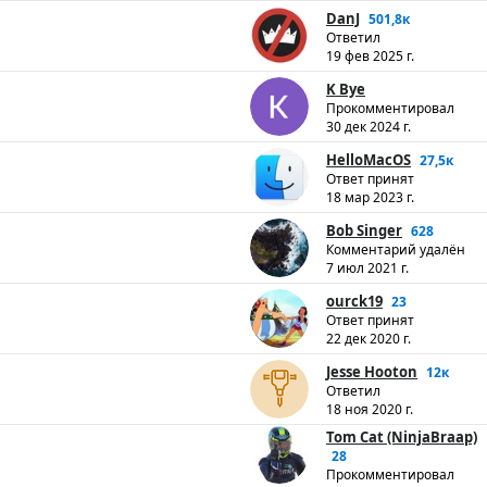
DanJ
501,8к
Ответил
19 фев 2025 г.
K Bye
Прокомментировал
30 дек 2024 г.
HelloMacOS
27,5к
Ответ принят
18 мар 2023 г.
Bob Singer
628
Комментарий удалён
7 июл 2021 г.
ourck19
23
Ответ принят
22 дек 2020 г.
Jesse Hooton
12к
Ответил
18 ноя 2020 г.
Tom Cat (NinjaBraap)
28
Прокомментировал