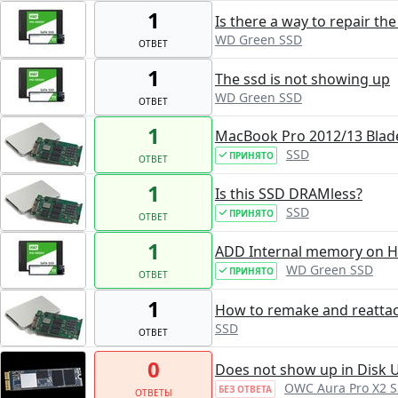
1
Is there a way to repair th
WD Green SSD
ОТВЕТ
1
The ssd is not showing up
WD Green SSD
ОТВЕТ
1
MacBook Pro 2012/13 Blade
SSD
ПРИНЯТО
ОТВЕТ
1
Is this SSD DRAMless?
SSD
ПРИНЯТО
ОТВЕТ
1
ADD Internal memory on H
WD Green SSD
ПРИНЯТО
ОТВЕТ
1
How to remake and reattac
SSD
ОТВЕТ
0
Does not show up in Disk Ut
OWC Aura Pro X2 S
БЕЗ ОТВЕТА
ОТВЕТЫ