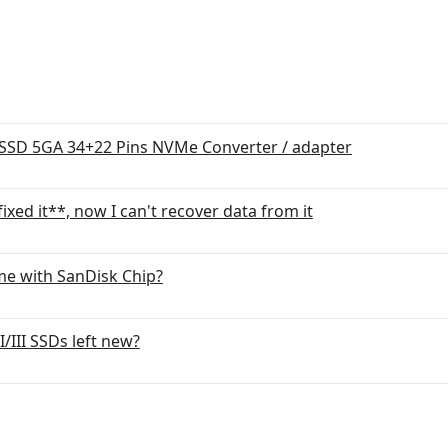
 SSD 5GA 34+22 Pins NVMe Converter / adapter
ixed it**, now I can't recover data from it
e with SanDisk Chip?
I/III SSDs left new?