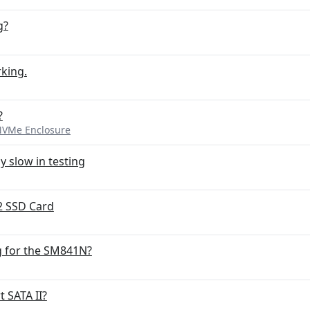
g?
king.
?
NVMe Enclosure
 slow in testing
2 SSD Card
g for the SM841N?
t SATA II?