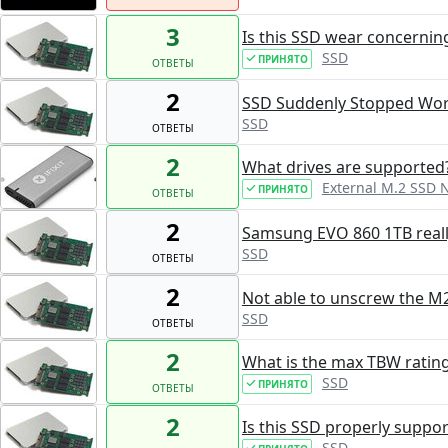
3
Is this SSD wear concernin
SSD
ПРИНЯТО
ОТВЕТЫ
2
SSD Suddenly Stopped Wor
SSD
ОТВЕТЫ
2
What drives are supported
External M.2 SSD 
ПРИНЯТО
ОТВЕТЫ
2
Samsung EVO 860 1TB really
SSD
ОТВЕТЫ
2
Not able to unscrew the M
SSD
ОТВЕТЫ
2
What is the max TBW ratin
SSD
ПРИНЯТО
ОТВЕТЫ
2
Is this SSD properly suppor
SSD