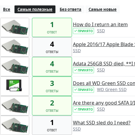
Все
Самые полезные
Без ответа
Самые новые
1
How do I return an item
SSD
ПРИНЯТО
ОТВЕТ
4
Apple 2016/17 Apple Blade
SSD
ОТВЕТЫ
4
Adata 256GB SSD died, **I f
SSD
ПРИНЯТО
ОТВЕТЫ
3
Does all WD Green SSD com
WD Green SSD
ПРИНЯТО
ОТВЕТЫ
2
Are there any good SATA I/I
SSD
ПРИНЯТО
ОТВЕТЫ
1
What SSD sled do I need?
SSD
ОТВЕТ